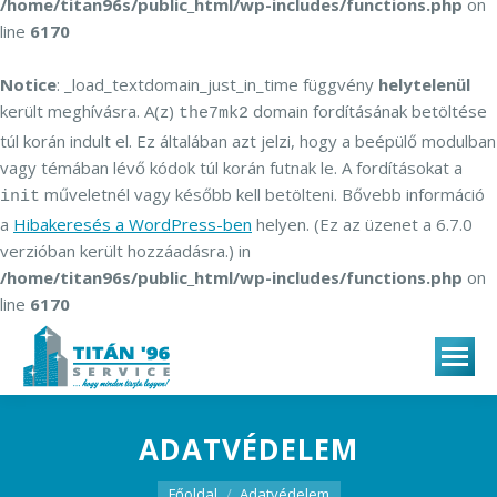
/home/titan96s/public_html/wp-includes/functions.php
on
line
6170
Notice
: _load_textdomain_just_in_time függvény
helytelenül
került meghívásra. A(z)
domain fordításának betöltése
the7mk2
túl korán indult el. Ez általában azt jelzi, hogy a beépülő modulban
vagy témában lévő kódok túl korán futnak le. A fordításokat a
műveletnél vagy később kell betölteni. Bővebb információ
init
a
Hibakeresés a WordPress-ben
helyen. (Ez az üzenet a 6.7.0
verzióban került hozzáadásra.) in
/home/titan96s/public_html/wp-includes/functions.php
on
line
6170
ADATVÉDELEM
You are here:
Főoldal
Adatvédelem