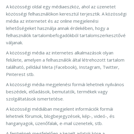
A közösségi oldal egy médiaeszköz, ahol az üzenetet
közösségi felhasználókon keresztül terjesztik. A közösségi
média az internetet és az online megjelenési
lehetőségeket használja annak érdekében, hogy a
felhasználók tartalombefogadókból tartalomszerkesztővé
váljanak.
A közösségi média az internetes alkalmazások olyan
felülete, amelyen a felhasználók által létrehozott tartalom
található, például Meta (Facebook), Instagram, Twitter,
Pinterest stb.
A közösségi média megjelenési formái lehetnek nyilvános
beszédek, előadások, bemutatók, termékek vagy
szolgáltatások ismertetése.
A közösségi médiában megjelent információk formái
lehetnek fórumok, blogbejegyzések, kép-, videó-, és
hanganyagok, üzenőfalak, e-mail üzenetek, stb.
A fentieknek megfelelően a kezelt adatok köre a