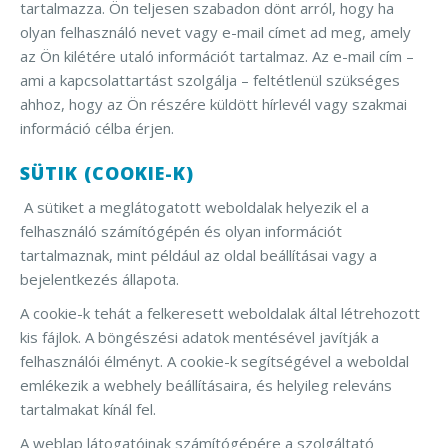
tartalmazza. Ön teljesen szabadon dönt arról, hogy ha
olyan felhasználó nevet vagy e-mail címet ad meg, amely
az Ön kilétére utaló információt tartalmaz. Az e-mail cím –
ami a kapcsolattartást szolgálja – feltétlenül szükséges
ahhoz, hogy az Ön részére küldött hírlevél vagy szakmai
információ célba érjen.
SÜTIK (COOKIE-K)
A sütiket a meglátogatott weboldalak helyezik el a
felhasználó számítógépén és olyan információt
tartalmaznak, mint például az oldal beállításai vagy a
bejelentkezés állapota.
A cookie-k tehát a felkeresett weboldalak által létrehozott
kis fájlok. A böngészési adatok mentésével javítják a
felhasználói élményt. A cookie-k segítségével a weboldal
emlékezik a webhely beállításaira, és helyileg releváns
tartalmakat kínál fel.
A weblap látogatóinak számítógépére a szolgáltató