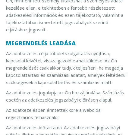
Ön, mint érintett személy tiltakozhat a személyes adatai
kezelése ellen, e tekintetben a fentebb részletezett
adatkezelési információk és ezen tájékoztató, valamint a
tájékoztatóban ismertetett jogszabályok szerinti
eljáráshoz jogosult.
MEGRENDELÉS LEADÁSA
Az adatkezelés célja többletszolgáltatás nyújtása,
kapcsolatfelvétel, visszaigazoló e-mail küldése. Az Ön
megrendelését csak akkor tudjuk teljesíteni, ha megadja
kapcsolattartási és számlázási adatait, amelyek feltétlenül
szükségesek a kapcsolattartás és számlázás miatt.
Az adatkezelés jogalapja az Ön hozzájárulása. Számlázás
esetén az adatkezelés jogszabályi előíráson alapul.
Az adatkezelésben érintettek köre a weboldal
regisztrációs felhasználói.
Az adatkezelés időtartama. Az adatkezelés jogszabályi
előírás, illetve a hozzájárulás visszavonásáig történik. Az