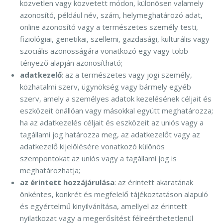
közvetlen vagy közvetett módon, különösen valamely
azonosító, például név, szám, helymeghatározó adat,
online azonosító vagy a természetes személy testi,
fiziológiai, genetikai, szellemi, gazdasági, kulturális vagy
szociális azonosságára vonatkozó egy vagy több
tényező alapján azonosítható;
adatkezelő
: az a természetes vagy jogi személy,
közhatalmi szerv, ügynökség vagy bármely egyéb
szerv, amely a személyes adatok kezelésének céljait és
eszközeit önállóan vagy másokkal együtt meghatározza;
ha az adatkezelés céljait és eszközeit az uniós vagy a
tagállami jog határozza meg, az adatkezelőt vagy az
adatkezelő kijelölésére vonatkozó különös
szempontokat az uniós vagy a tagállami jog is
meghatározhatja;
az érintett hozzájárulása
: az érintett akaratának
önkéntes, konkrét és megfelelő tájékoztatáson alapuló
és egyértelmű kinyilvánítása, amellyel az érintett
nyilatkozat vagy a megerősítést félreérthetetlenül