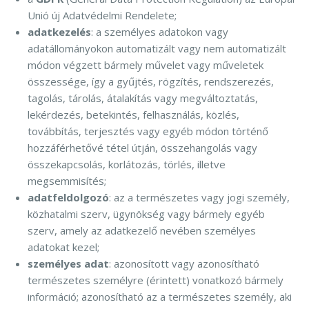
Unió új Adatvédelmi Rendelete;
adatkezelés
: a személyes adatokon vagy
adatállományokon automatizált vagy nem automatizált
módon végzett bármely művelet vagy műveletek
összessége, így a gyűjtés, rögzítés, rendszerezés,
tagolás, tárolás, átalakítás vagy megváltoztatás,
lekérdezés, betekintés, felhasználás, közlés,
továbbítás, terjesztés vagy egyéb módon történő
hozzáférhetővé tétel útján, összehangolás vagy
összekapcsolás, korlátozás, törlés, illetve
megsemmisítés;
adatfeldolgozó
: az a természetes vagy jogi személy,
közhatalmi szerv, ügynökség vagy bármely egyéb
szerv, amely az adatkezelő nevében személyes
adatokat kezel;
személyes adat
: azonosított vagy azonosítható
természetes személyre (érintett) vonatkozó bármely
információ; azonosítható az a természetes személy, aki