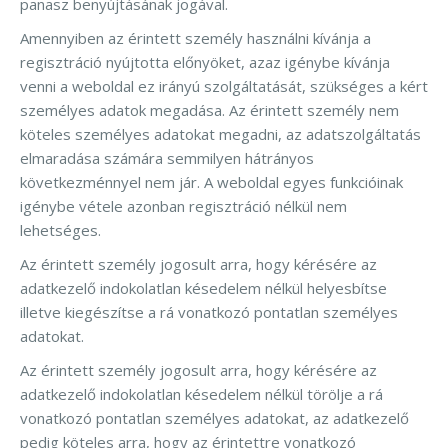
panasz benyújtásának jogával.
Amennyiben az érintett személy használni kívánja a
regisztráció nyújtotta előnyöket, azaz igénybe kívánja
venni a weboldal ez irányú szolgáltatását, szükséges a kért
személyes adatok megadása. Az érintett személy nem
köteles személyes adatokat megadni, az adatszolgáltatás
elmaradása számára semmilyen hátrányos
következménnyel nem jár. A weboldal egyes funkcióinak
igénybe vétele azonban regisztráció nélkül nem
lehetséges.
Az érintett személy jogosult arra, hogy kérésére az
adatkezelő indokolatlan késedelem nélkül helyesbítse
illetve kiegészítse a rá vonatkozó pontatlan személyes
adatokat.
Az érintett személy jogosult arra, hogy kérésére az
adatkezelő indokolatlan késedelem nélkül törölje a rá
vonatkozó pontatlan személyes adatokat, az adatkezelő
pedig köteles arra, hogy az érintettre vonatkozó