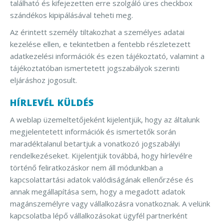
található és kifejezetten erre szolgáló üres checkbox
szándékos kipipálásával teheti meg.
Az érintett személy tiltakozhat a személyes adatai
kezelése ellen, e tekintetben a fentebb részletezett
adatkezelési információk és ezen tájékoztató, valamint a
tájékoztatóban ismertetett jogszabályok szerinti
eljáráshoz jogosult.
HÍRLEVÉL KÜLDÉS
A weblap üzemeltetőjeként kijelentjük, hogy az általunk
megjelentetett információk és ismertetők során
maradéktalanul betartjuk a vonatkozó jogszabályi
rendelkezéseket. Kijelentjük továbbá, hogy hírlevélre
történő feliratkozáskor nem áll módunkban a
kapcsolattartási adatok valódiságának ellenőrzése és
annak megállapítása sem, hogy a megadott adatok
magánszemélyre vagy vállalkozásra vonatkoznak. A velünk
kapcsolatba lépő vállalkozásokat ügyfél partnerként