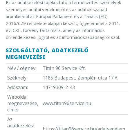
Ez az adatkezelési tájékoztató a természetes személyek
személyes adatai védelméről és az adatok szabad
áramlásáról az Európai Parlament és a Tanács (EU)
2016/679 rendelete alapján készült, figyelemmel a 2011.
évi CXII. törvény tartalmára, amely az információs
önrendelkezési jogról és az információszabadságról szól.
SZOLGÁLTATÓ, ADATKEZELŐ
MEGNEVEZÉSE
Név / cégnév:
Titán 96 Service Kft.
Székhely:
1185 Budapest, Zemplén utca 17 A
Adószám:
14719309-2-43
Weboldal
megnevezése,
www.titan96service.hu
címe:
Az
adatkezelési
https://titan96service.hu/adatvedelem