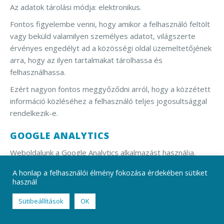
Az adatok tárolási módja: elektronikus.
Fontos figyelembe venni, hogy amikor a felhasználó feltölt
vagy beküld valamilyen személyes adatot, világszerte
érvényes engedélyt ad a közösségi oldal üzemeltetőjének
arra, hogy az ilyen tartalmakat tárolhassa és
felhasználhassa.
Ezért nagyon fontos meggyőződni arról, hogy a közzétett
információ közléséhez a felhasználó teljes jogosultsággal
rendelkezik-e.
GOOGLE ANALYTICS
Weboldalunk a Google Analytics alkalmazást használja.
A Google Analytics belső cookie-k (sütik) alapján állít össze
A honlap a felhasználói élmény fokozása érdekében sütiket
jelentést ügyfelei részére a weblap felhasználóinak
használ
szokásairól.
Sütibeállítások
OK
A weboldal üzemeltetőjének megbízásából a Google az
információkat arra használja, hogy kiértékelje, hogyan