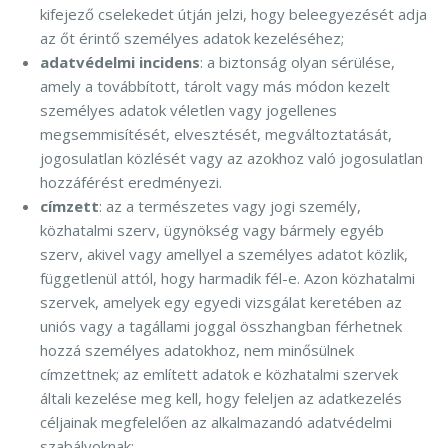
kifejező cselekedet útján jelzi, hogy beleegyezését adja
az őt érintő személyes adatok kezeléséhez;
adatvédelmi incidens
: a biztonság olyan sérülése,
amely a továbbított, tárolt vagy más módon kezelt
személyes adatok véletlen vagy jogellenes
megsemmisítését, elvesztését, megváltoztatását,
jogosulatlan közlését vagy az azokhoz való jogosulatlan
hozzáférést eredményezi.
címzett
: az a természetes vagy jogi személy,
közhatalmi szerv, ügynökség vagy bármely egyéb
szerv, akivel vagy amellyel a személyes adatot közlik,
függetlenül attól, hogy harmadik fél-e. Azon közhatalmi
szervek, amelyek egy egyedi vizsgálat keretében az
uniós vagy a tagállami joggal összhangban férhetnek
hozzá személyes adatokhoz, nem minősülnek
címzettnek; az említett adatok e közhatalmi szervek
általi kezelése meg kell, hogy feleljen az adatkezelés
céljainak megfelelően az alkalmazandó adatvédelmi
szabályoknak;