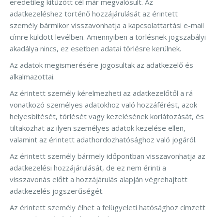
eredetileg kitűzött cél már megvalósult. Az
adatkezeléshez történő hozzájárulását az érintett
személy bármikor visszavonhatja a kapcsolattartási e-mail
címre küldött levélben. Amennyiben a törlésnek jogszabályi
akadálya nincs, ez esetben adatai törlésre kerülnek.
Az adatok megismerésére jogosultak az adatkezelő és
alkalmazottai.
Az érintett személy kérelmezheti az adatkezelőtől a rá
vonatkozó személyes adatokhoz való hozzáférést, azok
helyesbítését, törlését vagy kezelésének korlátozását, és
tiltakozhat az ilyen személyes adatok kezelése ellen,
valamint az érintett adathordozhatósághoz való jogáról.
Az érintett személy bármely időpontban visszavonhatja az
adatkezelési hozzájárulását, de ez nem érinti a
visszavonás előtt a hozzájárulás alapján végrehajtott
adatkezelés jogszerűségét.
Az érintett személy élhet a felügyeleti hatósághoz címzett