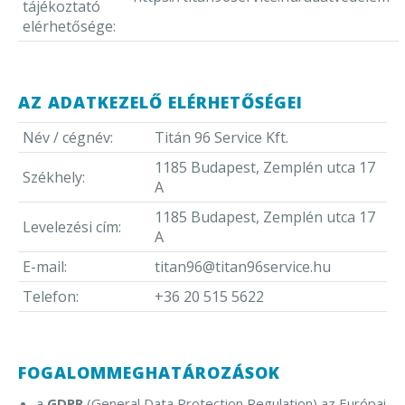
tájékoztató
elérhetősége:
AZ ADATKEZELŐ ELÉRHETŐSÉGEI
Név / cégnév:
Titán 96 Service Kft.
1185 Budapest, Zemplén utca 17
Székhely:
A
1185 Budapest, Zemplén utca 17
Levelezési cím:
A
E-mail:
titan96@titan96service.hu
Telefon:
+36 20 515 5622
FOGALOMMEGHATÁROZÁSOK
a
GDPR
(General Data Protection Regulation) az Európai