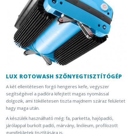
LUX ROTOWASH SZŐNYEGTISZTÍTÓGÉP
A két ellentétesen forgó hengeres kefe, vegyszer
segítségével a padlóra kifejtett magas nyomással
dolgozik, ami tökéletesen tiszta majdnem száraz felületet
hagy maga után.
A készülék használható még: fa, parketta, hajópadló,
járólappal burkolt padló, márvány, linóleum, profilozott
gumifelületek tisztítására is.