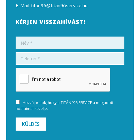
E-Mail: titan96@titan96service.hu
KÉRJEN VISSZAHÍVÁST!
Név *
Telefon *
Hozzájárulok, hogy a TITÁN '96 SERVICE a megadott
adataimat kezelje.
KÜLDÉS