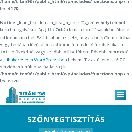
/home/titan96s/public_html/wp-includes/functions.php
on
line
6170
Notice
: _load_textdomain_just_in_time függvény
helytelenül
került meghívásra. A(z)
domain fordításának betöltése
the7mk2
túl korán indult el. Ez általában azt jelzi, hogy a beépülő modulban
vagy témában lévő kódok túl korán futnak le. A fordításokat a
műveletnél vagy később kell betölteni. Bővebb információ
init
a
Hibakeresés a WordPress-ben
helyen. (Ez az üzenet a 6.7.0
verzióban került hozzáadásra.) in
/home/titan96s/public_html/wp-includes/functions.php
on
line
6170
SZŐNYEGTISZTÍTÁS
You are here:
Főoldal
Szőnyegtisztítás