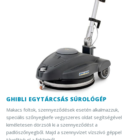
GHIBLI EGYTÁRCSÁS SÚROLÓGÉP
Makacs foltok, szennyeződések esetén alkalmazzuk,
speciális szőnyegkefe vegyszeres oldat segítségével
kiméletesen dörzsöli ki a szennyeződést a
padlószőnyegből. Majd a szennyvízet vízszívó géppel
távolítjuk el a felületről.